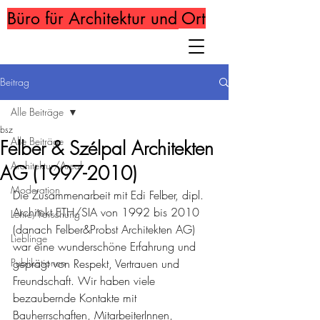
Büro für Architektur und Ort
Beitrag
Alle Beiträge
bsz
Alle Beiträge
Felber & Szélpal Architekten
Architektur/Areal
AG (1997-2010)
Moderation
Die Zusammenarbeit mit Edi Felber, dipl. 
Architekt ETH/SIA von 1992 bis 2010 
Lehre/Forschung
(danach Felber&Probst Architekten AG) 
Lieblinge
war eine wunderschöne Erfahrung und 
Publikationen
geprägt von Respekt, Vertrauen und 
Freundschaft. Wir haben viele 
bezaubernde Kontakte mit 
Bauherrschaften, MitarbeiterInnen, 