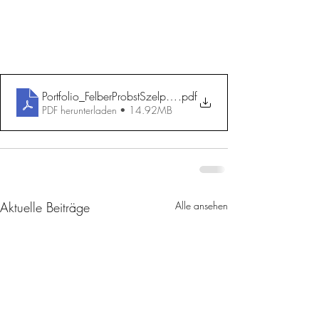
Portfolio_FelberProbstSzelpal Kopie
.pdf
PDF herunterladen • 14.92MB
Aktuelle Beiträge
Alle ansehen