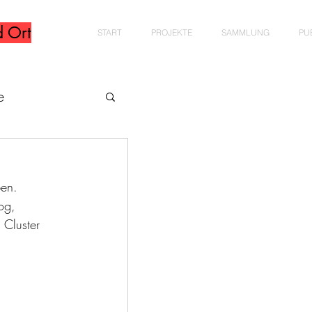
d Ort
START
PROJEKTE
SAMMLUNG
PU
e
ben. 
og, 
 Cluster 