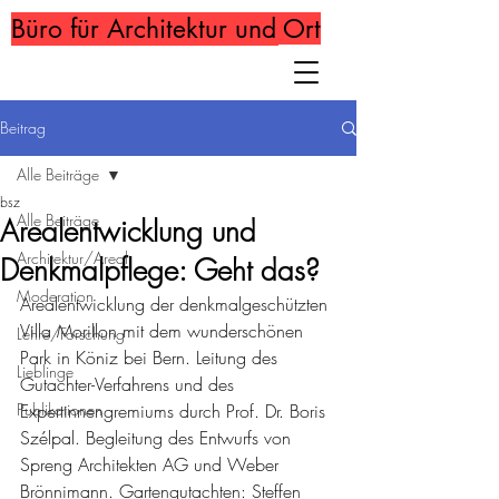
Büro für Architektur und Ort
Beitrag
Alle Beiträge
bsz
Alle Beiträge
Arealentwicklung und
Architektur/Areal
Denkmalpflege: Geht das?
Moderation
Arealentwicklung der denkmalgeschützten 
Villa Morillon mit dem wunderschönen 
Lehre/Forschung
Park in Köniz bei Bern. Leitung des 
Lieblinge
Gutachter-Verfahrens und des 
Publikationen
Expertinnengremiums durch Prof. Dr. Boris 
Szélpal. Begleitung des Entwurfs von 
Spreng Architekten AG und Weber 
Brönnimann. Gartengutachten: Steffen 