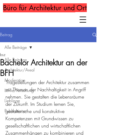
Büro für Architektur und Ort
Beitrag
Alle Beiträge
bsz
Alle Beiträge
Bachelor Architektur an der
Architektur/Areal
BFH
Moderation
"Fragestellungen der Architektur zusammen 
mit Themen der Nachhaltigkeit in Angriff 
Lehre/Forschung
nehmen. Sie gestalten die Lebensräume 
Lieblinge
der Zukunft. Im Studium lernen Sie, 
Publikationen
gestalterische und konstruktive 
Kompetenzen mit Grundwissen zu 
gesellschaftlichen und wirtschaftlichen 
Zusammenhängen zu kombinieren und 