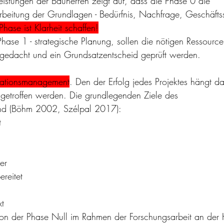
istungen der Bauherren zeigt auf, dass die Phase 0 die 
rarbeitung der Grundlagen - Bedürfnis, Nachfrage, Geschäftss
Phase ist Klarheit schaffen!
ase 1 - strategische Planung, sollen die nötigen Ressource
ngedacht und ein Grundsatzentscheid geprüft werden.
mationsmanagement
. Den der Erfolg jedes Projektes hängt d
 getroffen werden. Die grundlegenden Ziele des 
ind (Böhm 2002, Szélpal 2017):
t
er
reitet
t
tion der Phase Null im Rahmen der Forschungsarbeit an der 