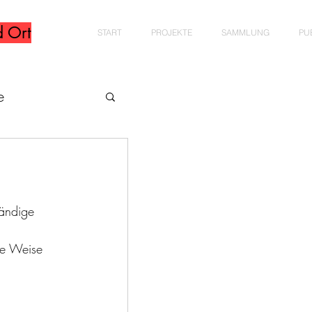
d Ort
START
PROJEKTE
SAMMLUNG
PU
e
tändige
te Weise 