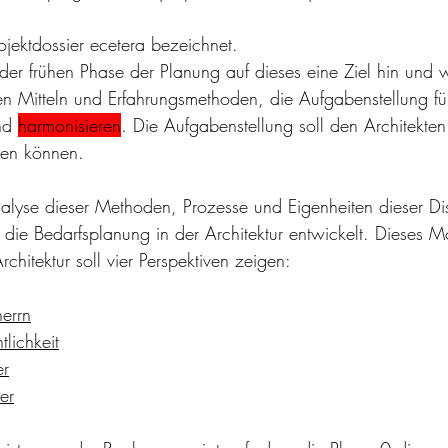
ojektdossier ecetera bezeichnet. 
n der frühen Phase der Planung auf dieses eine Ziel hin und w
n Mitteln und Erfahrungsmethoden, die Aufgabenstellung fü
nd 
harmonisieren
. Die Aufgabenstellung soll den Architekten
ten können.
lyse dieser Methoden, Prozesse und Eigenheiten dieser Dis
die Bedarfsplanung in der Architektur entwickelt. Dieses Mo
chitektur soll vier Perspektiven zeigen:
errn
tlichkeit
er
er