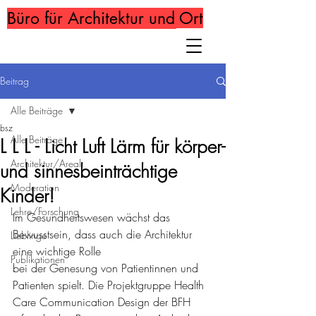
Büro für Architektur und Ort
Beitrag
Alle Beiträge
bsz
Alle Beiträge
L L L - Licht Luft Lärm für körper-
Architektur/Areal
und sinnesbeinträchtige
Moderation
Kinder!
Lehre/Forschung
Im Gesundheitswesen wächst das 
Bewusstsein, dass auch die Architektur 
Lieblinge
eine wichtige Rolle
Publikationen
bei der Genesung von Patientinnen und 
Patienten spielt. Die Projektgruppe Health 
Care Communication Design der BFH 