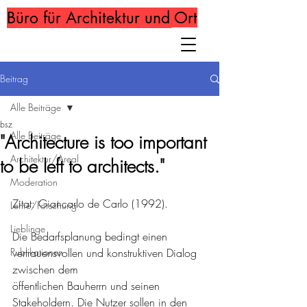
Büro für Architektur und Ort
Beitrag
Alle Beiträge
bsz
Alle Beiträge
"Architecture is too important
Architektur/Areal
to be left to architects."
Moderation
Zitat: Giancarlo de Carlo (1992).
Lehre/Forschung
Lieblinge
Die Bedarfsplanung bedingt einen 
Publikationen
vertrauensvollen und konstruktiven Dialog 
zwischen dem
öffentlichen Bauherrn und seinen 
Stakeholdern. Die Nutzer sollen in den 