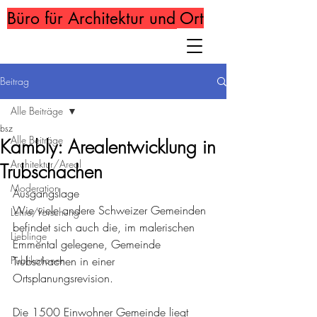
Büro für Architektur und Ort
Beitrag
Alle Beiträge
bsz
Alle Beiträge
Kambly: Arealentwicklung in
Architektur/Areal
Trubschachen
Moderation
Ausgangslage
Wie viele andere Schweizer Gemeinden 
Lehre/Forschung
befindet sich auch die, im malerischen 
Lieblinge
Emmental gelegene, Gemeinde 
Publikationen
Trubschachen in einer 
Ortsplanungsrevision.
Die 1500 Einwohner Gemeinde liegt 